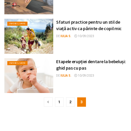
Sfaturi practice pentru un stil de
IMOBILIARE
viață activ ca părinte de copil mic
DE
IULIA S.
10/09/2023
Etapele erupției dentare la bebeluși:
IMOBILIARE
ghid pas cu pas
DE
IULIA S.
10/09/2023
1
2
3