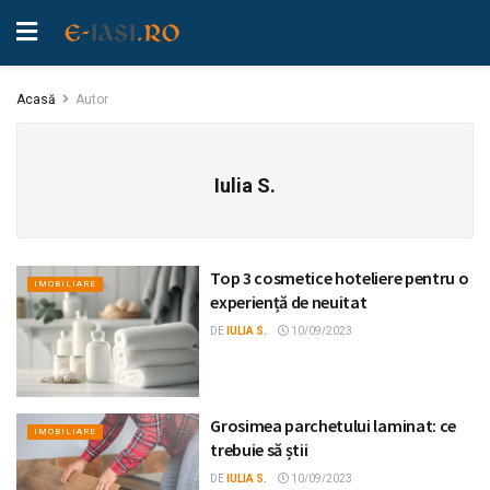
Acasă
Autor
Iulia S.
Top 3 cosmetice hoteliere pentru o
IMOBILIARE
experiență de neuitat
DE
IULIA S.
10/09/2023
Grosimea parchetului laminat: ce
IMOBILIARE
trebuie să știi
DE
IULIA S.
10/09/2023