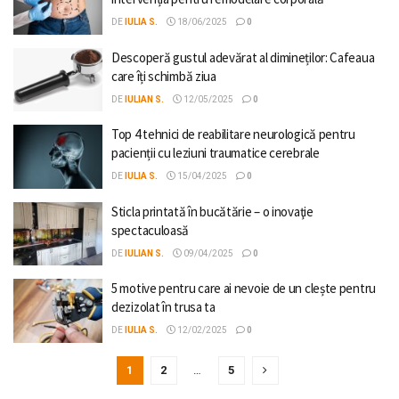
DE
IULIA S.
18/06/2025
0
Descoperă gustul adevărat al dimineților: Cafeaua
care îți schimbă ziua
DE
IULIAN S.
12/05/2025
0
Top 4 tehnici de reabilitare neurologică pentru
pacienții cu leziuni traumatice cerebrale
DE
IULIA S.
15/04/2025
0
Sticla printată în bucătărie – o inovaţie
spectaculoasă
DE
IULIAN S.
09/04/2025
0
5 motive pentru care ai nevoie de un clește pentru
dezizolat în trusa ta
DE
IULIA S.
12/02/2025
0
1
2
…
5