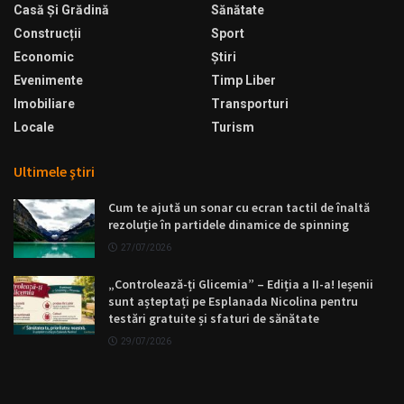
Casă Şi Grădină
Sănătate
Construcții
Sport
Economic
Ştiri
Evenimente
Timp Liber
Imobiliare
Transporturi
Locale
Turism
Ultimele ştiri
Cum te ajută un sonar cu ecran tactil de înaltă
rezoluție în partidele dinamice de spinning
27/07/2026
„Controlează-ți Glicemia” – Ediția a II-a! Ieșenii
sunt așteptați pe Esplanada Nicolina pentru
testări gratuite și sfaturi de sănătate
29/07/2026