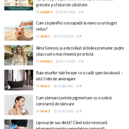
gratuite și sfaturi de sănătate
DE
IULIAN S.
29/07/2026
0
Cum să planifici o escapadă la mare cu un buget
redus?
DE
IULIA S.
07/12/2025
0
Alina Sorescu și-a dezvăluit al doilea prenume: puțini
știau cum o mai cheamă pe artistă
DE
IULIAN S.
07/11/2025
0
Baia visurilor tale începe cu o cadă spectaculoasă –
iată 5 idei de amenajare
DE
IULIA S.
22/08/2025
0
Cum atenuezi petele pigmentare cu o rutină
constantă de skincare
DE
IULIA S.
15/07/2025
0
Liposucție sau dietă? Când este necesară
intervenția pentru remodelare corporală