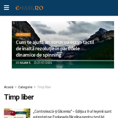
AFACERI
Cum te ajută un sonar cu ecran tactil
de înaltă rezoluție în partidele
dinamice de spinning
DE
IULIAN S.
27/07/2026
Acasă
Categorie
Timp liber
Timp liber
„Controlează-ți Glicemia” – Ediția a II-a! Ieșenii sunt
așteptați pe Esplanada Nicolina pentru testări