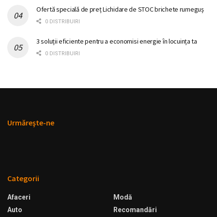
Ofertă specială de preț Lichidare de STOC brichete rumeguș
0 DISTRIBUIRI
3 soluții eficiente pentru a economisi energie în locuința ta
0 DISTRIBUIRI
Urmăreşte-ne
Categorii
Afaceri
Modă
Auto
Recomandări