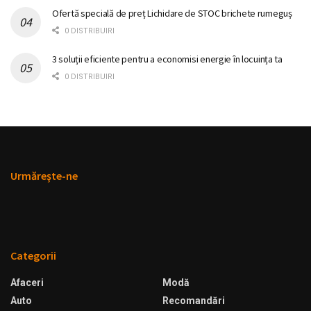
Ofertă specială de preț Lichidare de STOC brichete rumeguș
0 DISTRIBUIRI
3 soluții eficiente pentru a economisi energie în locuința ta
0 DISTRIBUIRI
Urmăreşte-ne
Categorii
Afaceri
Modă
Auto
Recomandări