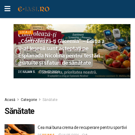
LOCALE
„Controlează-ți Glicemia” – Ediția a
II-a! Ieșenii sunt așteptați pe
Esplanada Nicolina pentru testări
gratuite și sfaturi de sănătate
DE
IULIAN S.
29/07/2026
Acasă
Categorie
Sănătate
Sănătate
Cea mai buna crema de recuperare pentru sportivi