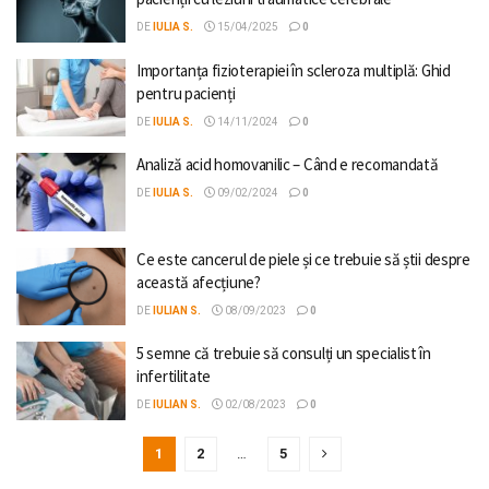
DE
IULIA S.
15/04/2025
0
Importanța fizioterapiei în scleroza multiplă: Ghid
pentru pacienți
DE
IULIA S.
14/11/2024
0
Analiză acid homovanilic – Când e recomandată
DE
IULIA S.
09/02/2024
0
Ce este cancerul de piele și ce trebuie să știi despre
această afecțiune?
DE
IULIAN S.
08/09/2023
0
5 semne că trebuie să consulți un specialist în
infertilitate
DE
IULIAN S.
02/08/2023
0
1
2
…
5