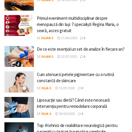
DE
IULIAN S.
14/05/2026
0
Primul eveniment multidisciplinar despre
menopauză din Iași: 7 specialiști Regina Maria, o
seară, acces gratuit
DE
IULIAN S.
21/04/2026
0
De ce este esențial un set de analize în fiecare an?
DE
IULIAN S.
22/07/2025
0
Cum atenuezi petele pigmentare cu o rutină
constantă de skincare
DE
IULIA S.
15/07/2025
0
Liposucție sau dietă? Când este necesară
intervenția pentru remodelare corporală
DE
IULIA S.
18/06/2025
0
Top 4 tehnici de reabilitare neurologică pentru
pacienții cu leziuni traumatice cerebrale