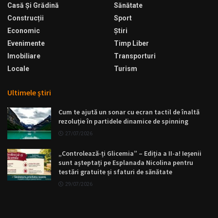
Casă Şi Grădină
Sănătate
Construcții
Sport
Economic
Ştiri
Evenimente
Timp Liber
Imobiliare
Transporturi
Locale
Turism
Ultimele ştiri
Cum te ajută un sonar cu ecran tactil de înaltă
rezoluție în partidele dinamice de spinning
27/07/2026
„Controlează-ți Glicemia” – Ediția a II-a! Ieșenii
sunt așteptați pe Esplanada Nicolina pentru
testări gratuite și sfaturi de sănătate
29/07/2026