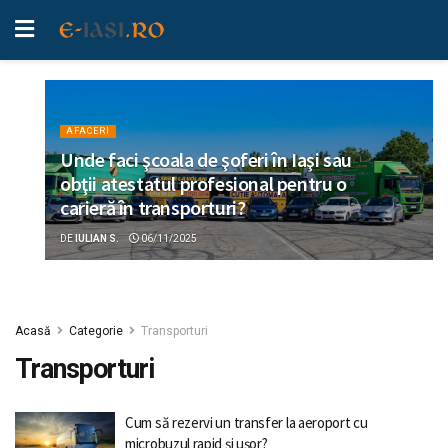
AFACERI
Unde faci şcoala de şoferi în Iaşi sau
obţii atestatul profesional pentru o
carieră în transporturi?
DE
IULIAN S.
06/11/2025
Acasă
Categorie
Transporturi
Transporturi
Cum să rezervi un transfer la aeroport cu
microbuzul rapid și ușor?