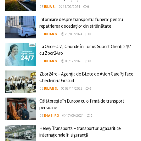
DE
IULIA S.
14/09/2024
0
Informare despre transportul funerar pentru
repatrierea decedaţilor din străinătate
DE
IULIAN S.
23/09/2024
0
La Orice Oră, Oriunde în Lume: Suport Clienți 24/7
cu Zbor24.ro
DE
IULIAN S.
05/12/2023
0
Zbor24.ro – Agenția de Bilete de Avion Care îți Face
Check-in-ul Gratuit
DE
IULIAN S.
08/11/2023
0
Călătorește în Europa cu o firmă de transport
persoane
DE
E-IASI.RO
17/09/2021
0
Heavy Transports – transporturi agabaritice
internaționale în siguranță