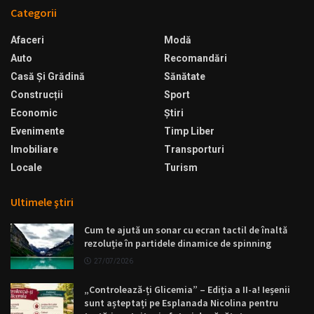
Categorii
Afaceri
Modă
Auto
Recomandări
Casă Şi Grădină
Sănătate
Construcții
Sport
Economic
Ştiri
Evenimente
Timp Liber
Imobiliare
Transporturi
Locale
Turism
Ultimele ştiri
Cum te ajută un sonar cu ecran tactil de înaltă
rezoluție în partidele dinamice de spinning
27/07/2026
„Controlează-ți Glicemia” – Ediția a II-a! Ieșenii
sunt așteptați pe Esplanada Nicolina pentru