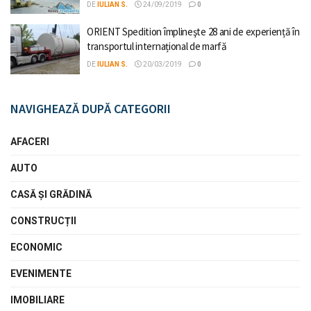
DE
IULIAN S.
24/09/2019
0
ORIENT Spedition împlineşte 28 ani de experiență în
transportul internațional de marfă
DE
IULIAN S.
20/03/2019
0
NAVIGHEAZĂ DUPĂ CATEGORII
AFACERI
AUTO
CASĂ ŞI GRĂDINĂ
CONSTRUCȚII
ECONOMIC
EVENIMENTE
IMOBILIARE