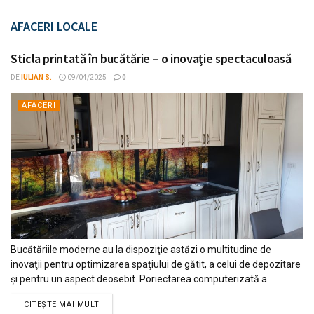
AFACERI LOCALE
Sticla printată în bucătărie – o inovaţie spectaculoasă
DE
IULIAN S.
09/04/2025
0
AFACERI
Bucătăriile moderne au la dispoziţie astăzi o multitudine de
inovaţii pentru optimizarea spaţiului de gătit, a celui de depozitare
şi pentru un aspect deosebit. Poriectarea computerizată a
bucătăriilor şi realizarea acestora pe comandă permite o utilizare
DETAILS
CITEŞTE MAI MULT
la maxim a spaţiului...