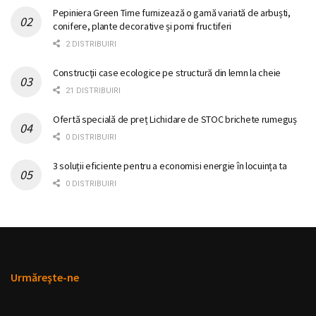
Pepiniera Green Time furnizează o gamă variată de arbuști,
conifere, plante decorative și pomi fructiferi
2 DISTRIBUIRI
Construcţii case ecologice pe structură din lemn la cheie
21 DISTRIBUIRI
Ofertă specială de preț Lichidare de STOC brichete rumeguș
0 DISTRIBUIRI
3 soluții eficiente pentru a economisi energie în locuința ta
0 DISTRIBUIRI
Urmăreşte-ne