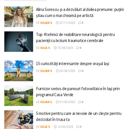
Alina Sorescu și-a dezvăluit al doilea prenume: puțini
știau cum o mai cheamă pe artistă
DE
IULIAN S.
07/11/2025
0
Top 4 tehnici de reabilitare neurologică pentru
pacienții cu leziuni traumatice cerebrale
DE
IULIA S.
15/04/2025
0
15 curiozități interesante despre orașul Iași
DE
IULIAN S.
03/04/2025
0
Furnizor serios de panouri fotovoltaice în Iaşi prin
programul Casa Verde
DE
IULIAN S.
31/03/2025
0
5 motive pentru care ai nevoie de un clește pentru
dezizolat în trusa ta
DE
IULIA S.
12/02/2025
0