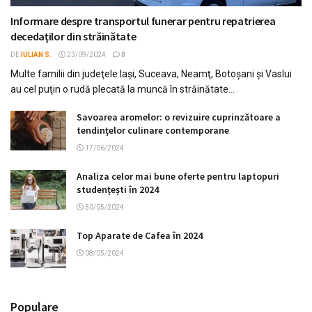
Informare despre transportul funerar pentru repatrierea
decedaţilor din străinătate
DE
IULIAN S.
23/09/2024
0
Multe familii din judeţele Iaşi, Suceava, Neamţ, Botoşani şi Vaslui
au cel puţin o rudă plecată la muncă în străinătate...
Savoarea aromelor: o revizuire cuprinzătoare a
tendinţelor culinare contemporane
17/06/2024
Analiza celor mai bune oferte pentru laptopuri
studențești în 2024
30/05/2024
Top Aparate de Cafea în 2024
08/05/2024
Populare