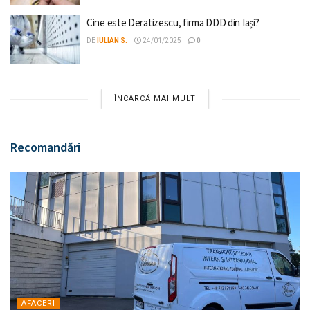
Cine este Deratizescu, firma DDD din Iași?
DE
IULIAN S.
24/01/2025
0
ÎNCARCĂ MAI MULT
Recomandări
AFACERI