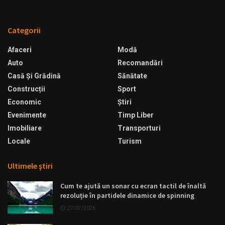
Categorii
Afaceri
Modă
Auto
Recomandări
Casă Şi Grădină
Sănătate
Construcții
Sport
Economic
Ştiri
Evenimente
Timp Liber
Imobiliare
Transporturi
Locale
Turism
Ultimele ştiri
Cum te ajută un sonar cu ecran tactil de înaltă
rezoluție în partidele dinamice de spinning
27/07/2026