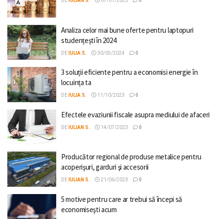
DE
IULIAN S.
07/01/2025
0
Analiza celor mai bune oferte pentru laptopuri
studențești în 2024
DE
IULIA S.
30/05/2024
0
3 soluții eficiente pentru a economisi energie în
locuința ta
DE
IULIA S.
11/10/2023
0
Efectele evaziunii fiscale asupra mediului de afaceri
DE
IULIAN S.
14/07/2023
0
Producător regional de produse metalice pentru
acoperişuri, garduri şi accesorii
DE
IULIAN S.
21/06/2023
0
5 motive pentru care ar trebui să începi să
economiseşti acum