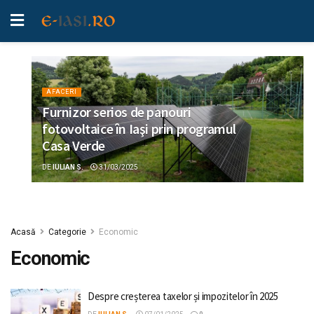
AFACERI
Furnizor serios de panouri
fotovoltaice în Iaşi prin programul
Casa Verde
DE
IULIAN S.
31/03/2025
Acasă
Categorie
Economic
Economic
Despre creșterea taxelor și impozitelor în 2025