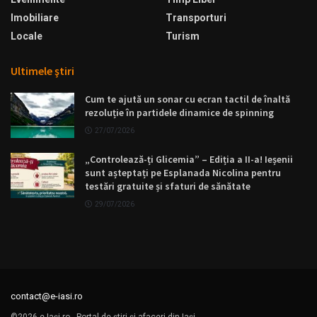
Imobiliare
Transporturi
Locale
Turism
Ultimele ştiri
Cum te ajută un sonar cu ecran tactil de înaltă
rezoluție în partidele dinamice de spinning
27/07/2026
„Controlează-ți Glicemia” – Ediția a II-a! Ieșenii
sunt așteptați pe Esplanada Nicolina pentru
testări gratuite și sfaturi de sănătate
29/07/2026
contact@e-iasi.ro
©2026 e-Iaşi.ro - Portal de ştiri şi afaceri din Iaşi