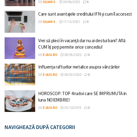
DE
IULIAN S.
30/06/2022
0
Care sunt avantajele creditului IFN și cum îl accesezi
DE
IULIAN S.
17/12/2021
0
Vrei să pleci în vacanță dar nu ai destui bani? Află
CUM îți poți permite orice concediu!
DE
E-IASI.RO
28/05/2020
0
Influența rafturilor metalice asupra vânzărilor
DE
E-IASI.RO
03/02/2020
0
HOROSCOP: TOP 4 nativi care SE IMPRUMUTA in
luna NOIEMBRIE!
DE
E-IASI.RO
25/10/2019
0
NAVIGHEAZĂ DUPĂ CATEGORII