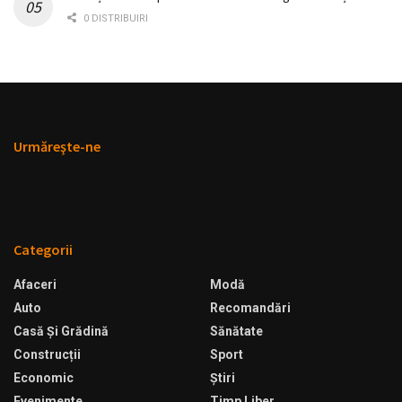
0 DISTRIBUIRI
Urmăreşte-ne
Categorii
Afaceri
Modă
Auto
Recomandări
Casă Şi Grădină
Sănătate
Construcții
Sport
Economic
Ştiri
Evenimente
Timp Liber