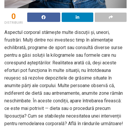
0
DISTRIBUIRI
Aspectul corporal stârnește multe discuții și, uneori,
frustrări. Mulți dintre noi investesc timp în alimentație
echilibrată, programe de sport sau consultă diverse surse
pentru a găsi soluții la kilogramele sau formele care nu
corespund așteptărilor. Realitatea arată că, deși aceste
eforturi pot funcționa în multe situații, nu întotdeauna
reușesc să rezolve depozitele de grăsime situate în
anumite părți ale corpului. Multe persoane observă că,
indiferent de dietă sau antrenamente, anumite zone rămân
neschimbate. În aceste condiții, apare întrebarea firească:
ce este mai potrivit — dieta sau o procedură precum
liposucția? Cum se stabilește necesitatea unei intervenții
pentru remodelarea corporală? Află în rândurile următoare!