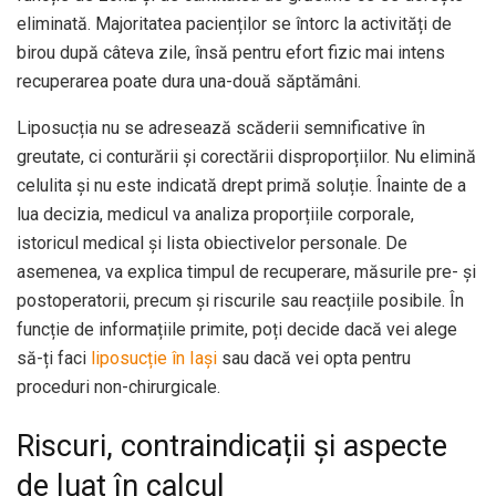
eliminată. Majoritatea pacienților se întorc la activități de
birou după câteva zile, însă pentru efort fizic mai intens
recuperarea poate dura una-două săptămâni.
Liposucția nu se adresează scăderii semnificative în
greutate, ci conturării și corectării disproporțiilor. Nu elimină
celulita și nu este indicată drept primă soluție. Înainte de a
lua decizia, medicul va analiza proporțiile corporale,
istoricul medical și lista obiectivelor personale. De
asemenea, va explica timpul de recuperare, măsurile pre- și
postoperatorii, precum și riscurile sau reacțiile posibile. În
funcție de informațiile primite, poți decide dacă vei alege
să-ți faci
liposucție în Iași
sau dacă vei opta pentru
proceduri non-chirurgicale.
Riscuri, contraindicații și aspecte
de luat în calcul