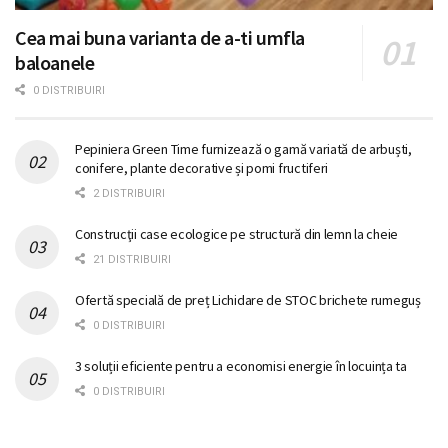
Cea mai buna varianta de a-ti umfla
baloanele
0 DISTRIBUIRI
Pepiniera Green Time furnizează o gamă variată de arbuști,
conifere, plante decorative și pomi fructiferi
2 DISTRIBUIRI
Construcţii case ecologice pe structură din lemn la cheie
21 DISTRIBUIRI
Ofertă specială de preț Lichidare de STOC brichete rumeguș
0 DISTRIBUIRI
3 soluții eficiente pentru a economisi energie în locuința ta
0 DISTRIBUIRI