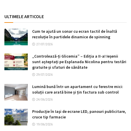
ULTIMELE ARTICOLE
Cum te ajută un sonar cu ecran tactil de înaltă
rezoluție în partidele dinamice de spinning
27/07/2026
„Controlează-ți Glicemia” – Ediția a II-a! Ieșenii
sunt așteptați pe Esplanada Nicolina pentru testări
gratuite și sfaturi de sănătate
29/07/2026
Lumină bună într-un apartament cu ferestre mici:
soluții care arată bine și țin factura sub control
24/06/2026
Producţie în Iaşi de ecrane LED, panouri publicitare,
cruce tip farmacie
19/06/2026