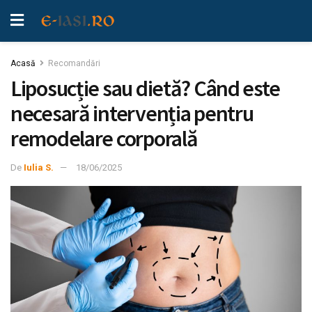
Acasă
Recomandări
Liposucție sau dietă? Când este
necesară intervenția pentru
remodelare corporală
De
Iulia S.
18/06/2025