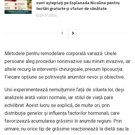
sunt așteptați pe Esplanada Nicolina pentru
testări gratuite și sfaturi de sănătate
29/07/2026
Metodele pentru remodelare corporală variază. Unele
persoane aleg proceduri noninvazive sau minim invazive, iar
altele recurg la intervenții chirurgicale, precum liposucția.
Fiecare opțiune se potrivește anumitor nevoi și obiective.
Unii experimentează nemulțumire față de silueta lor, deși
analizele arată valori normale, iar stilul de viață pare
echilibrat. Acest lucru se explică, de multe ori, prin
distribuția genelor și influența factorilor hormonali, care
favorizează acumularea grăsimii în anumite regiuni. Prin
urmare, nu orice tip de grăsime reacționează la dietă sau la