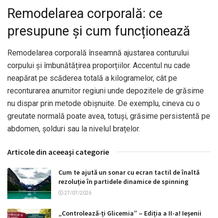
Remodelarea corporală: ce
presupune și cum funcționează
Remodelarea corporală înseamnă ajustarea conturului
corpului și îmbunătățirea proporțiilor. Accentul nu cade
neapărat pe scăderea totală a kilogramelor, cât pe
reconturarea anumitor regiuni unde depozitele de grăsime
nu dispar prin metode obișnuite. De exemplu, cineva cu o
greutate normală poate avea, totuși, grăsime persistentă pe
abdomen, șolduri sau la nivelul brațelor.
Articole din aceeaşi categorie
Cum te ajută un sonar cu ecran tactil de înaltă
rezoluție în partidele dinamice de spinning
27/07/2026
„Controlează-ți Glicemia” – Ediția a II-a! Ieșenii