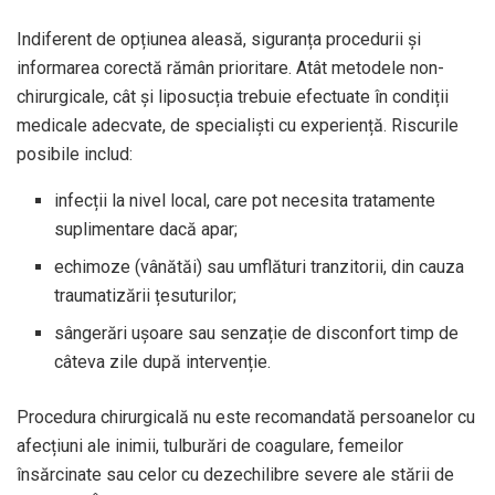
Indiferent de opțiunea aleasă, siguranța procedurii și
informarea corectă rămân prioritare. Atât metodele non-
chirurgicale, cât și liposucția trebuie efectuate în condiții
medicale adecvate, de specialiști cu experiență. Riscurile
posibile includ:
infecții la nivel local, care pot necesita tratamente
suplimentare dacă apar;
echimoze (vânătăi) sau umflături tranzitorii, din cauza
traumatizării țesuturilor;
sângerări ușoare sau senzație de disconfort timp de
câteva zile după intervenție.
Procedura chirurgicală nu este recomandată persoanelor cu
afecțiuni ale inimii, tulburări de coagulare, femeilor
însărcinate sau celor cu dezechilibre severe ale stării de