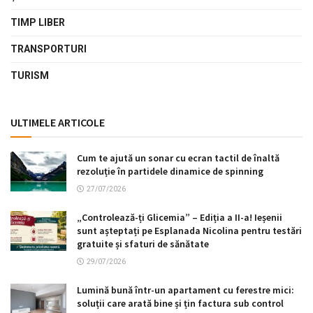
TIMP LIBER
TRANSPORTURI
TURISM
ULTIMELE ARTICOLE
Cum te ajută un sonar cu ecran tactil de înaltă
rezoluție în partidele dinamice de spinning
27/07/2026
„Controlează-ți Glicemia” – Ediția a II-a! Ieșenii
sunt așteptați pe Esplanada Nicolina pentru testări
gratuite și sfaturi de sănătate
29/07/2026
Lumină bună într-un apartament cu ferestre mici:
soluții care arată bine și țin factura sub control