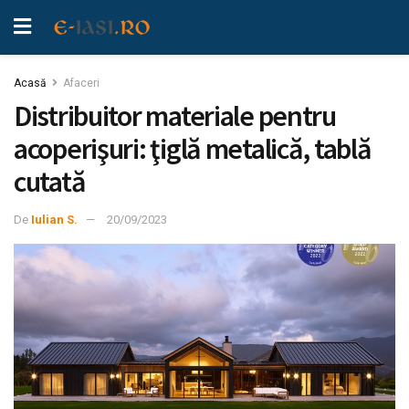
Acasă
Afaceri
Distribuitor materiale pentru
acoperişuri: ţiglă metalică, tablă
cutată
De
Iulian S.
20/09/2023