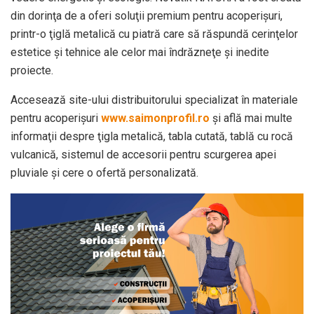
din dorinţa de a oferi soluţii premium pentru acoperişuri,
printr-o ţiglă metalică cu piatră care să răspundă cerinţelor
estetice şi tehnice ale celor mai îndrăzneţe şi inedite
proiecte.
Accesează site-ului distribuitorului specializat în materiale
pentru acoperişuri
www.saimonprofil.ro
şi află mai multe
informaţii despre ţigla metalică, tabla cutată, tablă cu rocă
vulcanică, sistemul de accesorii pentru scurgerea apei
pluviale şi cere o ofertă personalizată.