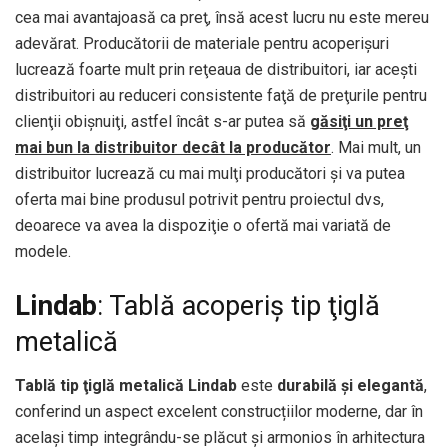
cea mai avantajoasă ca preţ, însă acest lucru nu este mereu
adevărat. Producătorii de materiale pentru acoperişuri
lucrează foarte mult prin reţeaua de distribuitori, iar aceşti
distribuitori au reduceri consistente faţă de preţurile pentru
clienţii obişnuiţi, astfel încât s-ar putea să
găsiţi un preţ
mai bun la distribuitor decât la producător
. Mai mult, un
distribuitor lucrează cu mai mulţi producători şi va putea
oferta mai bine produsul potrivit pentru proiectul dvs,
deoarece va avea la dispoziţie o ofertă mai variată de
modele.
Lindab
: Tablă acoperiş tip ţiglă
metalică
Tablă tip ţiglă metalică Lindab
este
durabilă
și elegantă
,
conferind un aspect excelent construcțiilor moderne, dar în
același timp integrându-se plăcut și armonios în arhitectura