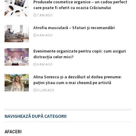
Produsele cosmetice organice – un cadou perfect
care poate fi oferit cu ocazia Crăciunului
7 ANI AGO
Atrofia musculară – Sfaturi și recomandări
4 ANI AGO
Evenimente organizate pentru copii: cum asiguri
distracția celor mici?
4 ANI AGO
Alina Sorescu și-a dezvăluit al doilea prenume:
puțini știau cum o mai cheamă pe artistă
9 LUNI AGO
NAVIGHEAZĂ DUPĂ CATEGORII
AFACERI