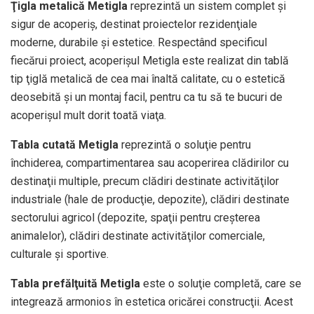
Ţigla metalică Metigla
reprezintă un sistem complet şi
sigur de acoperiş, destinat proiectelor rezidenţiale
moderne, durabile şi estetice. Respectând specificul
fiecărui proiect, acoperişul Metigla este realizat din tablă
tip ţiglă metalică de cea mai înaltă calitate, cu o estetică
deosebită şi un montaj facil, pentru ca tu să te bucuri de
acoperişul mult dorit toată viaţa.
Tabla cutată Metigla
reprezintă o soluţie pentru
închiderea, compartimentarea sau acoperirea clădirilor cu
destinaţii multiple, precum clădiri destinate activităţilor
industriale (hale de producţie, depozite), clădiri destinate
sectorului agricol (depozite, spaţii pentru creşterea
animalelor), clădiri destinate activităţilor comerciale,
culturale şi sportive.
Tabla prefălţuită Metigla
este o soluţie completă, care se
integrează armonios în estetica oricărei construcţii. Acest