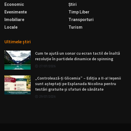
Economic
Ştiri
Evenimente
Timp Liber
Imobiliare
Transporturi
Locale
Turism
Ultimele ştiri
Cum te ajută un sonar cu ecran tactil de înaltă
rezoluție în partidele dinamice de spinning
27/07/2026
„Controlează-ți Glicemia” – Ediția a II-a! Ieșenii
sunt așteptați pe Esplanada Nicolina pentru
testări gratuite și sfaturi de sănătate
29/07/2026