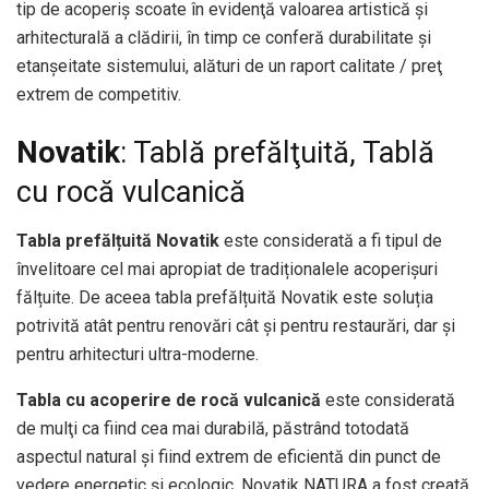
tip de acoperiş scoate în evidenţă valoarea artistică şi
arhitecturală a clădirii, în timp ce conferă durabilitate şi
etanşeitate sistemului, alături de un raport calitate / preţ
extrem de competitiv.
Novatik
: Tablă prefălţuită, Tablă
cu rocă vulcanică
Tabla prefălțuită Novatik
este considerată a fi tipul de
învelitoare cel mai apropiat de tradiționalele acoperișuri
fălțuite. De aceea tabla prefălțuită Novatik este soluția
potrivită atât pentru renovări cât și pentru restaurări, dar și
pentru arhitecturi ultra-moderne.
Tabla cu acoperire de rocă vulcanică
este considerată
de mulţi ca fiind cea mai durabilă, păstrând totodată
aspectul natural şi fiind extrem de eficientă din punct de
vedere energetic şi ecologic. Novatik NATURA a fost creată