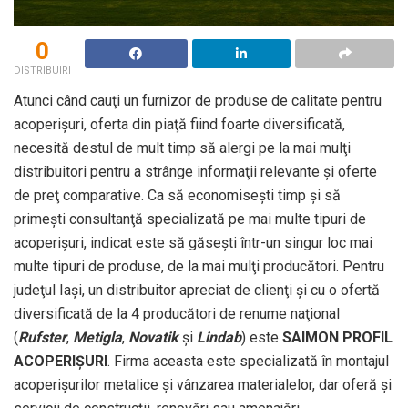
0
DISTRIBUIRI
Atunci când cauţi un furnizor de produse de calitate pentru
acoperişuri, oferta din piaţă fiind foarte diversificată,
necesită destul de mult timp să alergi pe la mai mulţi
distribuitori pentru a strânge informaţii relevante şi oferte
de preţ comparative. Ca să economiseşti timp şi să
primeşti consultanţă specializată pe mai multe tipuri de
acoperişuri, indicat este să găseşti într-un singur loc mai
multe tipuri de produse, de la mai mulţi producători. Pentru
judeţul Iaşi, un distribuitor apreciat de clienţi şi cu o ofertă
diversificată de la 4 producători de renume naţional
(
Rufster
,
Metigla
,
Novatik
şi
Lindab
) este
SAIMON PROFIL
ACOPERIŞURI
. Firma aceasta este specializată în montajul
acoperişurilor metalice şi vânzarea materialelor, dar oferă şi