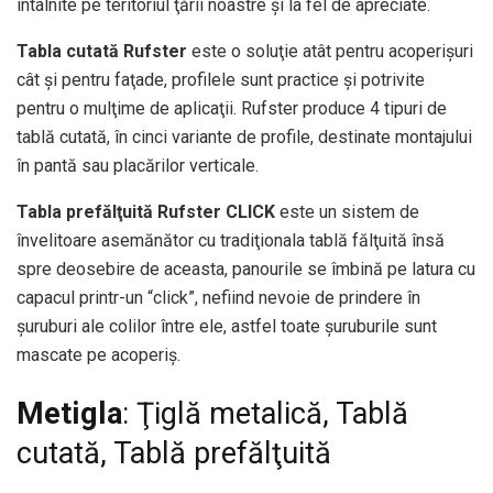
întâlnite pe teritoriul ţării noastre şi la fel de apreciate.
Tabla cutată Rufster
este o soluţie atât pentru acoperişuri
cât şi pentru faţade, profilele sunt practice şi potrivite
pentru o mulţime de aplicaţii. Rufster produce 4 tipuri de
tablă cutată, în cinci variante de profile, destinate montajului
în pantă sau placărilor verticale.
Tabla prefălţuită Rufster CLICK
este un sistem de
învelitoare asemănător cu tradiţionala tablă fălţuită însă
spre deosebire de aceasta, panourile se îmbină pe latura cu
capacul printr-un “click”, nefiind nevoie de prindere în
şuruburi ale colilor între ele, astfel toate şuruburile sunt
mascate pe acoperiş.
Metigla
: Ţiglă metalică, Tablă
cutată, Tablă prefălţuită