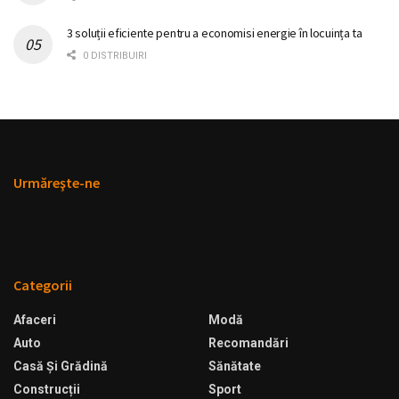
3 soluții eficiente pentru a economisi energie în locuința ta
0 DISTRIBUIRI
Urmăreşte-ne
Categorii
Afaceri
Modă
Auto
Recomandări
Casă Şi Grădină
Sănătate
Construcții
Sport