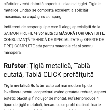
clădirilor vechi, datorită aspectului clasic al țiglei. Țiglele
metalice Lindab se comportă excelent la solicitări
mecanice, nu crapă și nu se sparg.
Indiferent de acoperişul pe care îl alegi, specialiştii de la
SAIMON PROFIL te vor ajuta cu
MĂSURĂTORI GRATUITE
,
CONSULTANŢĂ TEHNICĂ DE SPECIALITATE şi OFERTE DE
PREŢ COMPLETE atât pentru materiale cât şi pentru
manoperă.
Rufster
: Ţiglă metalică, Tablă
cutată, Tablă CLICK prefălţuită
Ţigla metalică Rufster
este cel mai modern tip de
învelitoare pentru acoperişuri având greutate redusă, aspect
estetic plăcut şi fiind uşor de montat. Rufster produce 4
tipuri de ţiglă metalică, fiecare cu un profil distinct, foarte