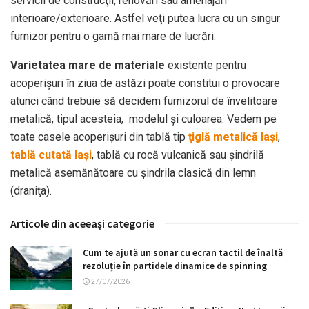
servicii de construcţii, renovări sau amenajări
interioare/exterioare. Astfel veţi putea lucra cu un singur
furnizor pentru o gamă mai mare de lucrări.
Varietatea mare de materiale
existente pentru
acoperişuri în ziua de astăzi poate constitui o provocare
atunci când trebuie să decidem furnizorul de învelitoare
metalică, tipul acesteia, modelul şi culoarea. Vedem pe
toate casele acoperişuri din tablă tip
ţiglă metalică Iaşi
,
tablă cutată Iaşi
, tablă cu rocă vulcanică sau şindrilă
metalică asemănătoare cu şindrila clasică din lemn
(draniţa).
Articole din aceeaşi categorie
Cum te ajută un sonar cu ecran tactil de înaltă
rezoluție în partidele dinamice de spinning
27/07/2026