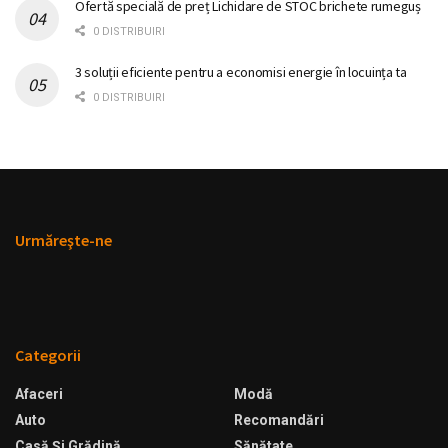
Ofertă specială de preț Lichidare de STOC brichete rumeguș
0 DISTRIBUIRI
3 soluții eficiente pentru a economisi energie în locuința ta
0 DISTRIBUIRI
Urmăreşte-ne
Categorii
Afaceri
Modă
Auto
Recomandări
Casă Şi Grădină
Sănătate