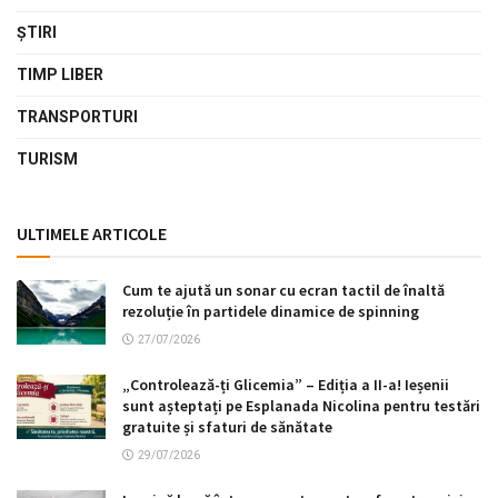
ŞTIRI
TIMP LIBER
TRANSPORTURI
TURISM
ULTIMELE ARTICOLE
Cum te ajută un sonar cu ecran tactil de înaltă
rezoluție în partidele dinamice de spinning
27/07/2026
„Controlează-ți Glicemia” – Ediția a II-a! Ieșenii
sunt așteptați pe Esplanada Nicolina pentru testări
gratuite și sfaturi de sănătate
29/07/2026