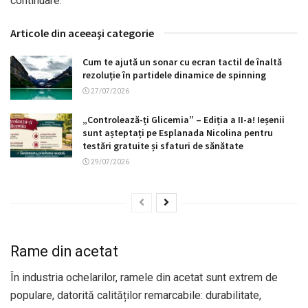
continuare.
Articole din aceeaşi categorie
Cum te ajută un sonar cu ecran tactil de înaltă
rezoluție în partidele dinamice de spinning
27/07/2026
„Controlează-ți Glicemia” – Ediția a II-a! Ieșenii
sunt așteptați pe Esplanada Nicolina pentru
testări gratuite și sfaturi de sănătate
29/07/2026
Rame din acetat
În industria ochelarilor, ramele din acetat sunt extrem de
populare, datorită calităților remarcabile: durabilitate,