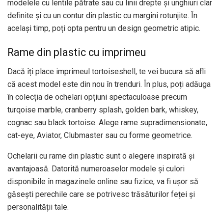
modelele cu lentile pătrate sau cu linii drepte și unghiuri clar
definite și cu un contur din plastic cu margini rotunjite. În
același timp, poți opta pentru un design geometric atipic.
Rame din plastic cu imprimeu
Dacă îți place imprimeul tortoiseshell, te vei bucura să afli
că acest model este din nou în trenduri. În plus, poți adăuga
în colecția de ochelari opțiuni spectaculoase precum
turqoise marble, cranberry splash, golden bark, whiskey,
cognac sau black tortoise. Alege rame supradimensionate,
cat-eye, Aviator, Clubmaster sau cu forme geometrice.
Ochelarii cu rame din plastic sunt o alegere inspirată și
avantajoasă. Datorită numeroaselor modele și culori
disponibile în magazinele online sau fizice, va fi ușor să
găsești perechile care se potrivesc trăsăturilor feței și
personalității tale.