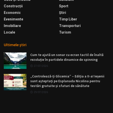
Construcții
Sport
Economic
Ştiri
Evenimente
Timp Liber
Imobiliare
Transporturi
Locale
Turism
Ultimele ştiri
Cum te ajută un sonar cu ecran tactil de înaltă
rezoluție în partidele dinamice de spinning
27/07/2026
„Controlează-ți Glicemia” – Ediția a II-a! Ieșenii
sunt așteptați pe Esplanada Nicolina pentru
testări gratuite și sfaturi de sănătate
29/07/2026