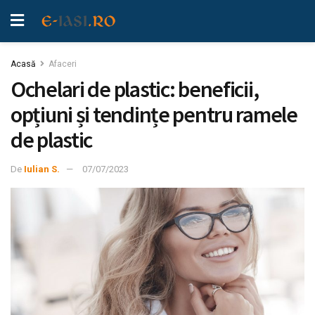
Acasă
Afaceri
Ochelari de plastic: beneficii,
opțiuni și tendințe pentru ramele
de plastic
De
Iulian S.
07/07/2023