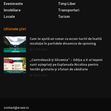
Evenimente
Timp Liber
Imobiliare
Transporturi
Locale
Turism
Ultimele ştiri
Cum te ajută un sonar cu ecran tactil de înaltă
rezoluție în partidele dinamice de spinning
27/07/2026
„Controlează-ți Glicemia” – Ediția a II-a! Ieșenii
sunt așteptați pe Esplanada Nicolina pentru
testări gratuite și sfaturi de sănătate
29/07/2026
contact@e-iasi.ro