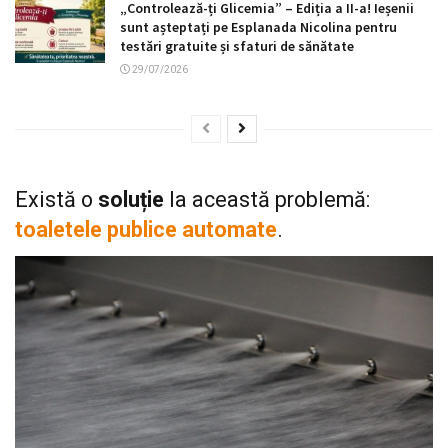
„Controlează-ți Glicemia” – Ediția a II-a! Ieșenii
sunt așteptați pe Esplanada Nicolina pentru
testări gratuite și sfaturi de sănătate
29/07/2026
Există o
soluție
la această problemă:
toaletele publice automate
.