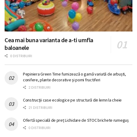
Cea mai buna varianta de a-ti umfla
baloanele
0 DISTRIBUIRI
Pepiniera Green Time furnizează o gamă variată de arbuști,
conifere, plante decorative și pomi fructiferi
2 DISTRIBUIRI
Construcţii case ecologice pe structură din lemn la cheie
21 DISTRIBUIRI
Ofertă specială de preț Lichidare de STOC brichete rumeguș
0 DISTRIBUIRI