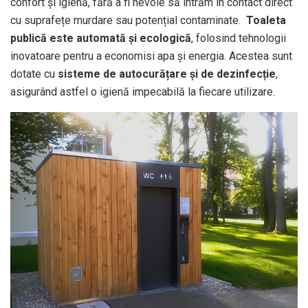
confort și igienă, fără a fi nevoie să intrăm în contact direct
cu suprafețe murdare sau potențial contaminate.
Toaleta
publică este automată și ecologică
, folosind tehnologii
inovatoare pentru a economisi apa și energia. Acestea sunt
dotate cu
sisteme de autocurățare și de dezinfecție
,
asigurând astfel o igienă impecabilă la fiecare utilizare.