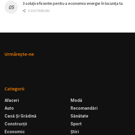
3 soluții eficiente pentru a economisi energie în locuința ta
0 DISTRIBUIRI
Urmăreşte-ne
Categorii
Afaceri
Modă
Auto
Recomandări
Casă Şi Grădină
Sănătate
Construcții
Sport
Economic
Ştiri