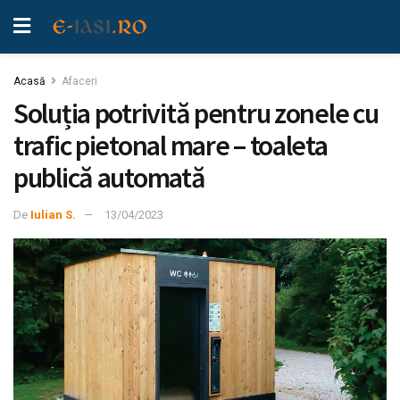
Acasă
Afaceri
Soluția potrivită pentru zonele cu
trafic pietonal mare – toaleta
publică automată
De
Iulian S.
13/04/2023