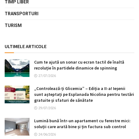
TIMP LIBER
TRANSPORTURI
TURISM
ULTIMELE ARTICOLE
Cum te ajută un sonar cu ecran tactil de înaltă
rezoluție în partidele dinamice de spinning
27/07/2026
„Controlează-ți Glicemia” – Ediția a II-a! Ieșenii
sunt așteptați pe Esplanada Nicolina pentru testări
gratuite și sfaturi de sănătate
29/07/2026
Lumină bună într-un apartament cu ferestre mici:
soluții care arată bine și țin factura sub control
24/06/2026