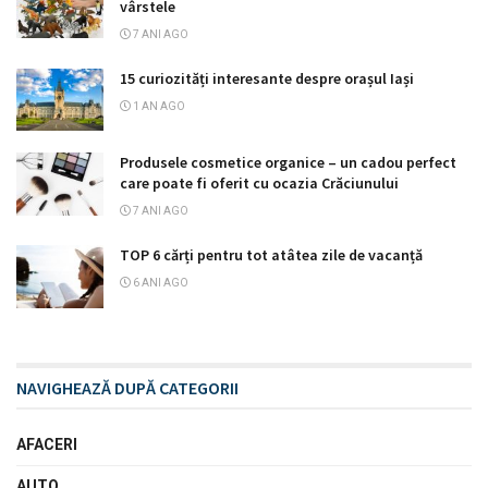
vârstele
7 ANI AGO
15 curiozități interesante despre orașul Iași
1 AN AGO
Produsele cosmetice organice – un cadou perfect
care poate fi oferit cu ocazia Crăciunului
7 ANI AGO
TOP 6 cărți pentru tot atâtea zile de vacanță
6 ANI AGO
NAVIGHEAZĂ DUPĂ CATEGORII
AFACERI
AUTO