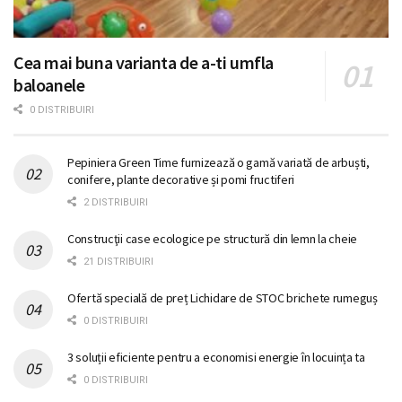
Cea mai buna varianta de a-ti umfla
baloanele
0 DISTRIBUIRI
Pepiniera Green Time furnizează o gamă variată de arbuști,
conifere, plante decorative și pomi fructiferi
2 DISTRIBUIRI
Construcţii case ecologice pe structură din lemn la cheie
21 DISTRIBUIRI
Ofertă specială de preț Lichidare de STOC brichete rumeguș
0 DISTRIBUIRI
3 soluții eficiente pentru a economisi energie în locuința ta
0 DISTRIBUIRI