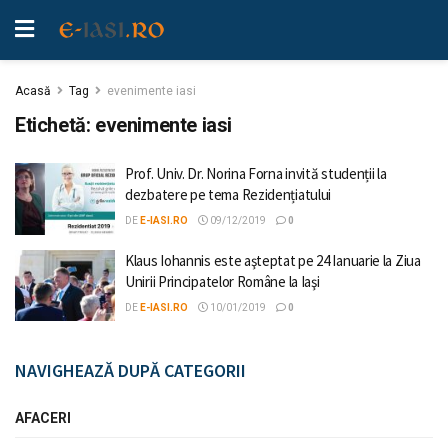
Acasă
Tag
evenimente iasi
Etichetă:
evenimente iasi
Prof. Univ. Dr. Norina Forna invită studenții la
dezbatere pe tema Rezidențiatului
DE
E-IASI.RO
09/12/2019
0
Klaus Iohannis este aşteptat pe 24 Ianuarie la Ziua
Unirii Principatelor Române la Iaşi
DE
E-IASI.RO
10/01/2019
0
NAVIGHEAZĂ DUPĂ CATEGORII
AFACERI