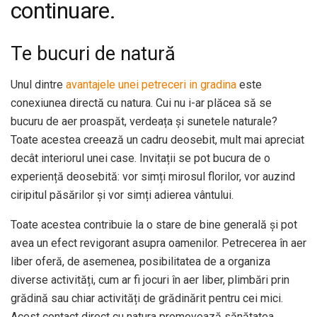
continuare.
Te bucuri de natură
Unul dintre
avantajele unei petreceri in gradina
este
conexiunea directă cu natura. Cui nu i-ar plăcea să se
bucuru de aer proaspăt, verdeața și sunetele naturale?
Toate acestea creează un cadru deosebit, mult mai apreciat
decât interiorul unei case. Invitații se pot bucura de o
experiență deosebită: vor simți mirosul florilor, vor auzind
ciripitul păsărilor și vor simți adierea vântului.
Toate acestea contribuie la o stare de bine generală și pot
avea un efect revigorant asupra oamenilor. Petrecerea în aer
liber oferă, de asemenea, posibilitatea de a organiza
diverse activități, cum ar fi jocuri în aer liber, plimbări prin
grădină sau chiar activități de grădinărit pentru cei mici.
Acest contact direct cu natura promovează sănătatea