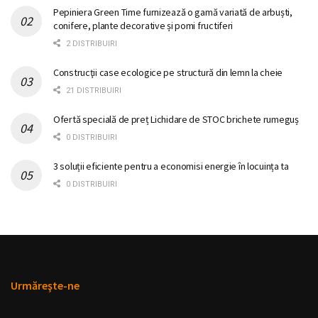
Pepiniera Green Time furnizează o gamă variată de arbuști,
conifere, plante decorative și pomi fructiferi
2 DISTRIBUIRI
Construcţii case ecologice pe structură din lemn la cheie
21 DISTRIBUIRI
Ofertă specială de preț Lichidare de STOC brichete rumeguș
0 DISTRIBUIRI
3 soluții eficiente pentru a economisi energie în locuința ta
0 DISTRIBUIRI
Urmăreşte-ne