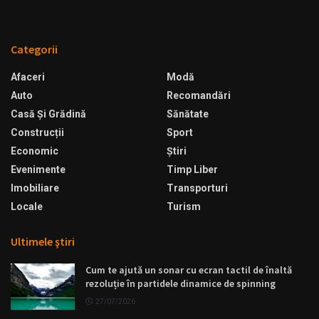
Categorii
Afaceri
Modă
Auto
Recomandări
Casă Şi Grădină
Sănătate
Construcții
Sport
Economic
Ştiri
Evenimente
Timp Liber
Imobiliare
Transporturi
Locale
Turism
Ultimele ştiri
Cum te ajută un sonar cu ecran tactil de înaltă
rezoluție în partidele dinamice de spinning
27/07/2026