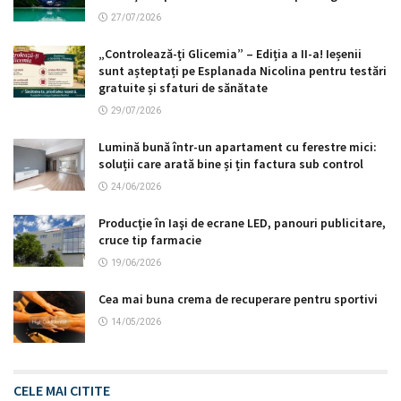
27/07/2026
„Controlează-ți Glicemia” – Ediția a II-a! Ieșenii
sunt așteptați pe Esplanada Nicolina pentru testări
gratuite și sfaturi de sănătate
29/07/2026
Lumină bună într-un apartament cu ferestre mici:
soluții care arată bine și țin factura sub control
24/06/2026
Producţie în Iaşi de ecrane LED, panouri publicitare,
cruce tip farmacie
19/06/2026
Cea mai buna crema de recuperare pentru sportivi
14/05/2026
CELE MAI CITITE