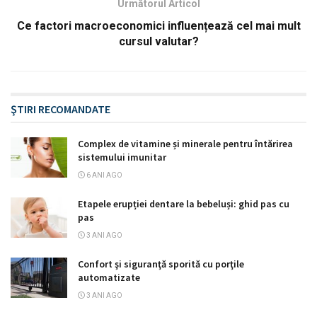
Următorul Articol
Ce factori macroeconomici influențează cel mai mult
cursul valutar?
ŞTIRI RECOMANDATE
Complex de vitamine și minerale pentru întărirea
sistemului imunitar
6 ANI AGO
Etapele erupției dentare la bebeluși: ghid pas cu
pas
3 ANI AGO
Confort şi siguranţă sporită cu porţile
automatizate
3 ANI AGO