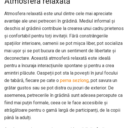
Atmosfera relaxată
Atmosfera relaxată este unul dintre cele mai apreciate
avantaje ale unei petreceri în grădină. Mediul informal și
deschis al grădinii contribuie la crearea unui cadru prietenos
și confortabil pentru toți invitații. Fără constrângerile
spațiilor interioare, oamenii se pot mișca liber, pot socializa
mai ușor și se pot bucura de un sentiment de libertate și
deconectare. Această atmosferă relaxată este ideală
pentru a încuraja interacțiunile spontane și pentru a crea
amintiri plăcute. Oaspeții pot sta la povești în jurul focului
de tabără, fiecare pe cate o
perna sezlong
, pot savura un
grătar gustos sau se pot distra cu jocuri de exterior. De
asemenea, petrecerile în grădină sunt adesea percepute ca
fiind mai puțin formale, ceea ce le face accesibile și
atrăgătoare pentru o gamă largă de participanți, de la copii
până la adulți.