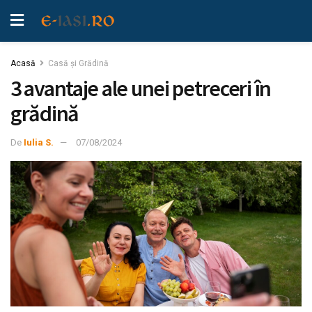
Acasă
Casă şi Grădină
3 avantaje ale unei petreceri în
grădină
De
Iulia S.
07/08/2024