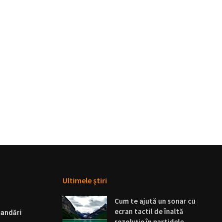
Ultimele ştiri
Cum te ajută un sonar cu
ecran tactil de înaltă
andări
rezoluție în partidele