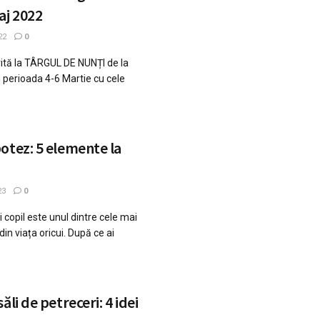
aj 2022
22
0
tă la TÂRGUL DE NUNȚI de la
n perioada 4-6 Martie cu cele
otez: 5 elemente la
23
0
 copil este unul dintre cele mai
 viața oricui. După ce ai
ăli de petreceri: 4 idei