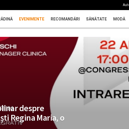
Aut
RĂDINĂ
EVENIMENTE
RECOMANDĂRI
SĂNĂTATE
MODĂ
linar despre
ști Regina Maria, o