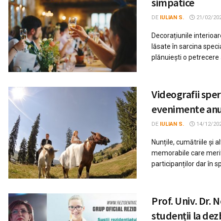
simpatice
DE
IULIAN S.
21/02/20
Decorațiunile interioar
lăsate în sarcina specia
plănuiești o petrecere ș
Videografii spe
evenimente anul
DE
IULIAN S.
14/12/20
Nunțile, cumătriile ș
memorabile care meri
participanților dar în spe
Prof. Univ. Dr. 
studenții la de