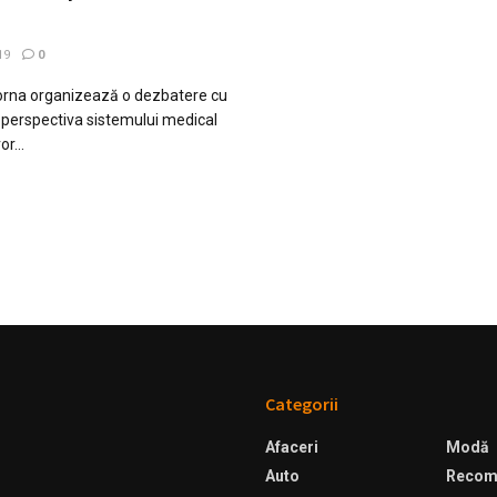
19
0
 Forna organizează o dezbatere cu
 perspectiva sistemului medical
r...
Categorii
Afaceri
Modă
Auto
Recom