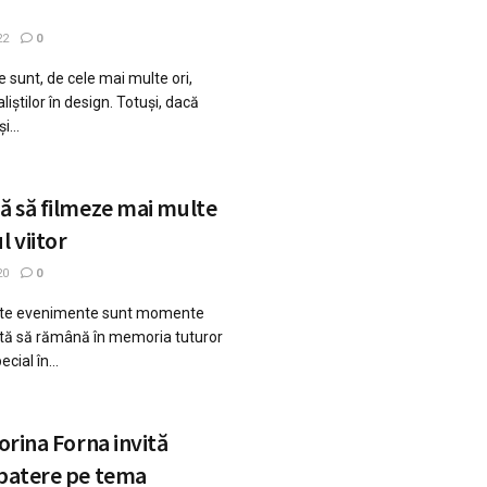
22
0
e sunt, de cele mai multe ori,
liștilor în design. Totuși, dacă
i...
ră să filmeze mai multe
 viitor
20
0
i alte evenimente sunt momente
tă să rămână în memoria tuturor
cial în...
Norina Forna invită
zbatere pe tema