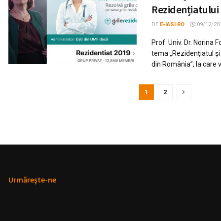
Rezidențiatului
DE
E-IASI.RO
09/12/20
Prof. Univ. Dr. Norina
tema „Rezidențiatul și
din România”, la care vo
1
2
Urmăreşte-ne