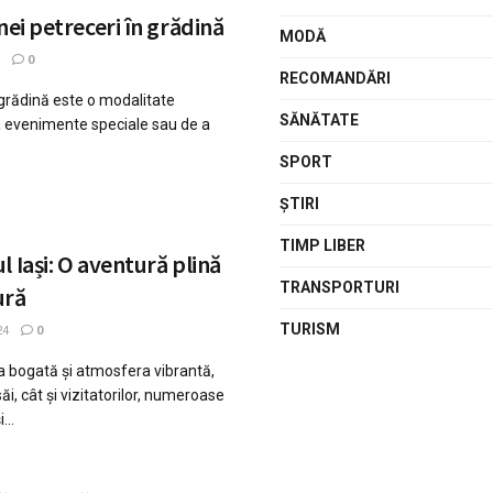
nei petreceri în grădină
MODĂ
0
RECOMANDĂRI
 grădină este o modalitate
SĂNĂTATE
a evenimente speciale sau de a
SPORT
ŞTIRI
TIMP LIBER
 Iași: O aventură plină
TRANSPORTURI
ură
TURISM
24
0
 sa bogată și atmosfera vibrantă,
săi, cât și vizitatorilor, numeroase
...