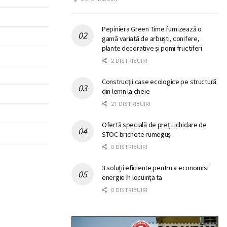
Pepiniera Green Time furnizează o
gamă variată de arbuști, conifere,
plante decorative și pomi fructiferi
2 DISTRIBUIRI
Construcţii case ecologice pe structură
din lemn la cheie
21 DISTRIBUIRI
Ofertă specială de preț Lichidare de
STOC brichete rumeguș
0 DISTRIBUIRI
3 soluții eficiente pentru a economisi
energie în locuința ta
0 DISTRIBUIRI