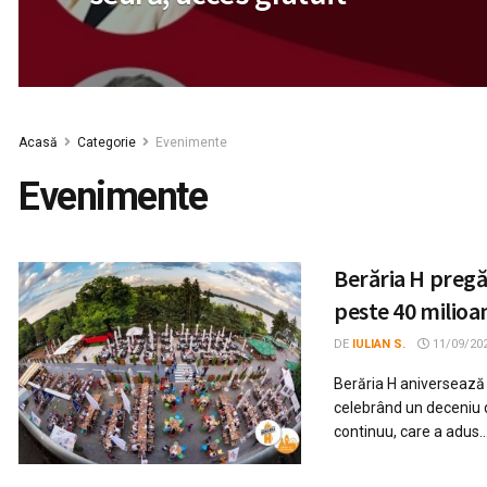
Acasă
Categorie
Evenimente
Evenimente
Berăria H pregăt
peste 40 milioan
DE
IULIAN S.
11/09/20
Berăria H aniversează 
celebrând un deceniu 
continuu, care a adus..