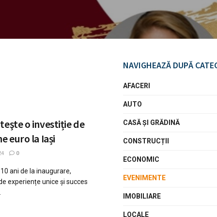
NAVIGHEAZĂ DUPĂ CATE
AFACERI
AUTO
eşte o investiție de
CASĂ ŞI GRĂDINĂ
e euro la Iași
CONSTRUCȚII
24
0
ECONOMIC
10 ani de la inaugurare,
EVENIMENTE
de experiențe unice și succes
.
IMOBILIARE
LOCALE