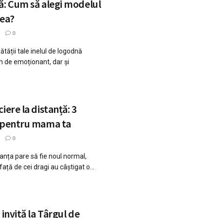
ă: Cum să alegi modelul
 ea?
0
ătății tale inelul de logodnă
m de emoționant, dar și
iere la distanță: 3
e pentru mama ta
0
tanța pare să fie noul normal,
față de cei dragi au câștigat o...
 invită la Târgul de