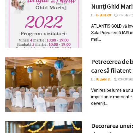
Nunți Ghid Mari
DE
E-IASI.RO
21/04/20
ATLANTIS GOLD vă invi
Sala Polivalentă IAȘI î
mai...
Petrecerea de b
care să fii atent
DE
IULIAN S.
03/08/20
Venirea pe lume a unui
importante momente din
devenit...
Decorarea unei s