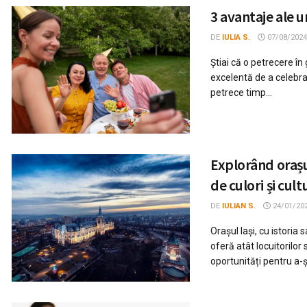
3 avantaje ale u
DE
IULIA S.
07/08/2024
Știai că o petrecere în
excelentă de a celebr
petrece timp...
Explorând orașul
de culori și cult
DE
IULIAN S.
24/01/20
Orașul Iași, cu istoria
oferă atât locuitorilor 
oportunități pentru a-și