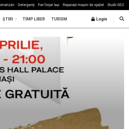
omatizări
Detergenţi
Fier forjat Iași
Reparaţii mașini de spălat
Studii GEO
ŞTIRI
TIMP LIBER
TURISM
Login