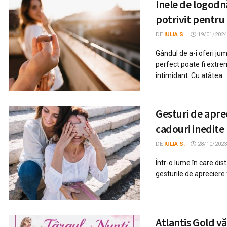
Inele de logodn
potrivit pentru
DE
IULIA S.
19/01/2024
Gândul de a-i oferi jum
perfect poate fi extre
intimidant. Cu atâtea...
Gesturi de aprec
cadouri inedit
DE
IULIA S.
28/10/2023
Într-o lume în care dis
gesturile de apreciere 
Atlantis Gold vă