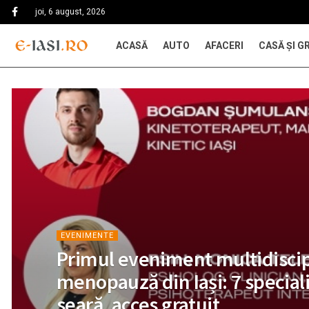
joi, 6 august, 2026
ACASĂ
AUTO
AFACERI
CASĂ ŞI G
EVENIMENTE
Primul eveniment multidiscip
menopauză din Iași: 7 speciali
seară, acces gratuit