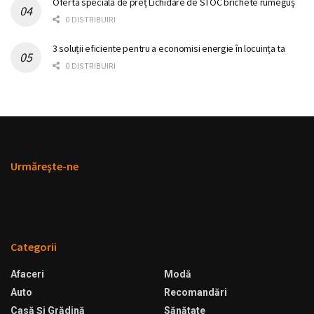
Ofertă specială de preț Lichidare de STOC brichete rumeguș
0 DISTRIBUIRI
3 soluții eficiente pentru a economisi energie în locuința ta
0 DISTRIBUIRI
Urmăreşte-ne
Categorii
Afaceri
Modă
Auto
Recomandări
Casă Şi Grădină
Sănătate