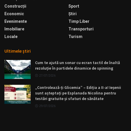
Construcții
Sport
Economic
Ştiri
Evenimente
Timp Liber
Imobiliare
Transporturi
Locale
Turism
Ultimele ştiri
Cum te ajută un sonar cu ecran tactil de înaltă
rezoluție în partidele dinamice de spinning
27/07/2026
„Controlează-ți Glicemia” – Ediția a II-a! Ieșenii
sunt așteptați pe Esplanada Nicolina pentru
testări gratuite și sfaturi de sănătate
29/07/2026