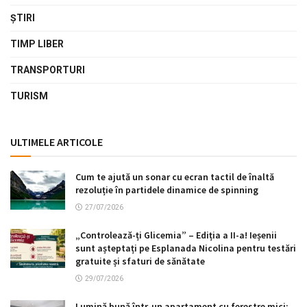
ŞTIRI
TIMP LIBER
TRANSPORTURI
TURISM
ULTIMELE ARTICOLE
Cum te ajută un sonar cu ecran tactil de înaltă
rezoluție în partidele dinamice de spinning
27/07/2026
„Controlează-ți Glicemia” – Ediția a II-a! Ieșenii
sunt așteptați pe Esplanada Nicolina pentru testări
gratuite și sfaturi de sănătate
29/07/2026
Lumină bună într-un apartament cu ferestre mici: