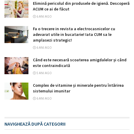
Elimină pericolul din produsele de igienă. Descoperă
ACUM ce ai de făcut
6 ANI AGO
Fa o trecere in revista a electrocasnicelor cu
adevarat utile in bucatarie! Iata CUM sa le
amplasezi strategic!
6 ANI AGO
Când este necesară scoaterea amigdalelor și când
este contraindicată
5 ANI AGO
Complex de vitamine și minerale pentru întărirea
sistemului imunitar
6 ANI AGO
NAVIGHEAZĂ DUPĂ CATEGORII