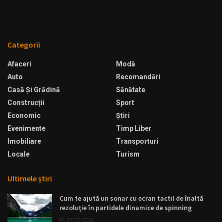
Categorii
Afaceri
Modă
Auto
Recomandări
Casă Şi Grădină
Sănătate
Construcții
Sport
Economic
Ştiri
Evenimente
Timp Liber
Imobiliare
Transporturi
Locale
Turism
Ultimele ştiri
Cum te ajută un sonar cu ecran tactil de înaltă
rezoluție în partidele dinamice de spinning
27/07/2026