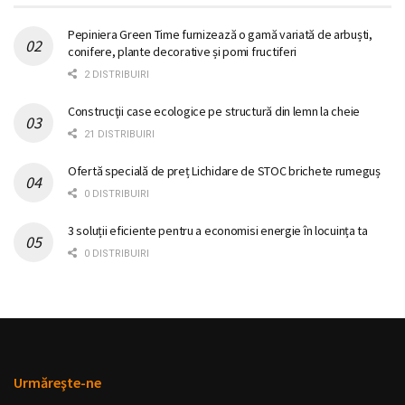
Pepiniera Green Time furnizează o gamă variată de arbuști,
conifere, plante decorative și pomi fructiferi
2 DISTRIBUIRI
Construcţii case ecologice pe structură din lemn la cheie
21 DISTRIBUIRI
Ofertă specială de preț Lichidare de STOC brichete rumeguș
0 DISTRIBUIRI
3 soluții eficiente pentru a economisi energie în locuința ta
0 DISTRIBUIRI
Urmăreşte-ne