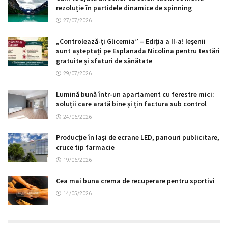
rezoluție în partidele dinamice de spinning
27/07/2026
„Controlează-ți Glicemia” – Ediția a II-a! Ieșenii
sunt așteptați pe Esplanada Nicolina pentru testări
gratuite și sfaturi de sănătate
29/07/2026
Lumină bună într-un apartament cu ferestre mici:
soluții care arată bine și țin factura sub control
24/06/2026
Producţie în Iaşi de ecrane LED, panouri publicitare,
cruce tip farmacie
19/06/2026
Cea mai buna crema de recuperare pentru sportivi
14/05/2026