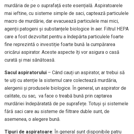
murdăria de pe o suprafață este esențială. Aspiratoarele
mai ieftine, cu sisteme simple de saci, captează particulele
macro de murdărie, dar evacuează particulele mai mici,
agenții patogeni și substanțele biologice în aer. Filtrul HEPA
care a fost dezvoltat pentru a îndepărta particulele foarte
fine reprezintă o investiție foarte bună la cumpărarea
oricărui aspirator. Aceste aspecte îți vor asigura o casă
curată și mai sănătoasă.
Sacul aspiratorului
– Când cauți un aspirator, ar trebui să
te uiți cu atenție la sistemul care colectează murdăria,
alergenii și produsele biologice. În general, un aspirator de
calitate, cu sac, va face o treabă bună prin captarea
murdăriei îndepăratată de pe suprafețe. Totuși și sistemele
fără saci care au sisteme de filtrare duble sunt, de
asemenea, o alegere bună.
Tipuri de aspiratoare
: În general sunt disponibile patru