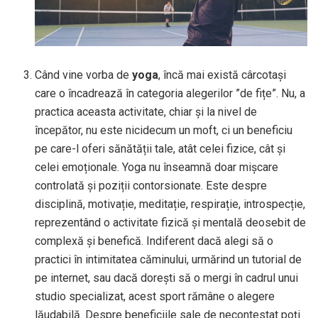
Când vine vorba de
yoga
, încă mai există cârcotași
care o încadrează în categoria alegerilor ”de fițe”. Nu, a
practica aceasta activitate, chiar și la nivel de
începător, nu este nicidecum un moft, ci un beneficiu
pe care-l oferi sănătății tale, atât celei fizice, cât și
celei emoționale. Yoga nu înseamnă doar mișcare
controlată și poziții contorsionate. Este despre
disciplină, motivație, meditație, respirație, introspecție,
reprezentând o activitate fizică și mentală deosebit de
complexă și benefică. Indiferent dacă alegi să o
practici în intimitatea căminului, urmărind un tutorial de
pe internet, sau dacă dorești să o mergi în cadrul unui
studio specializat, acest sport rămâne o alegere
lăudabilă. Despre beneficiile sale de necontestat poți