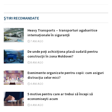
ŞTIRI RECOMANDATE
Heavy Transports – transporturi agabaritice
internaționale în siguranță
7 ANI AGO
De unde poţi achiziţiona plasă sudată pentru
construcţii în zona Moldovei?
8 ANI AGO
Evenimente organizate pentru copii: cum asiguri
distracția celor mici?
4 ANI AGO
5 motive pentru care ar trebui să începi să
economiseşti acum
4 ANI AGO