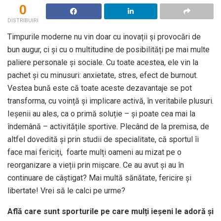
0
DISTRIBUIRI
Timpurile moderne nu vin doar cu inovații și provocări de
bun augur, ci și cu o multitudine de posibilități pe mai multe
paliere personale și sociale. Cu toate acestea, ele vin la
pachet și cu minusuri: anxietate, stres, efect de burnout.
Vestea bună este că toate aceste dezavantaje se pot
transforma, cu voință și implicare activă, în veritabile plusuri.
Ieșenii au ales, ca o primă soluție – și poate cea mai la
îndemână – activitățile sportive. Plecând de la premisa, de
altfel dovedită și prin studii de specialitate, că sportul îi
face mai fericiți, foarte mulți oameni au mizat pe o
reorganizare a vieții prin mișcare. Ce au avut și au în
continuare de câștigat? Mai multă sănătate, fericire și
libertate! Vrei să le calci pe urme?
Află care sunt sporturile pe care mulți ieșeni le adoră și