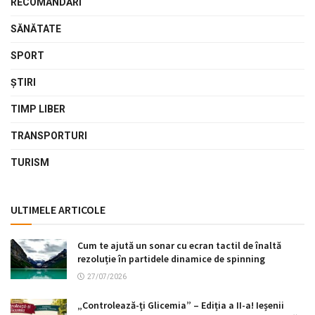
RECOMANDĂRI
SĂNĂTATE
SPORT
ŞTIRI
TIMP LIBER
TRANSPORTURI
TURISM
ULTIMELE ARTICOLE
Cum te ajută un sonar cu ecran tactil de înaltă
rezoluție în partidele dinamice de spinning
27/07/2026
„Controlează-ți Glicemia” – Ediția a II-a! Ieșenii