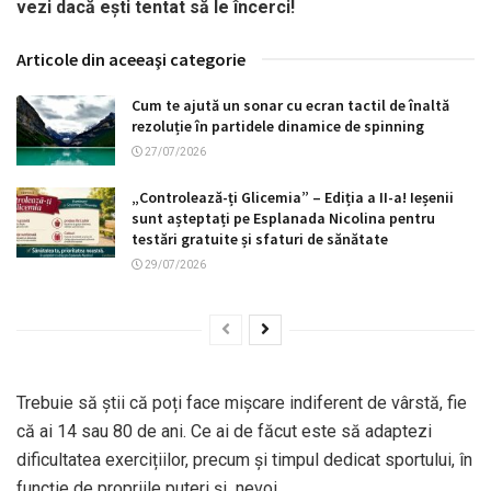
vezi dacă ești tentat să le încerci!
Articole din aceeaşi categorie
Cum te ajută un sonar cu ecran tactil de înaltă
rezoluție în partidele dinamice de spinning
27/07/2026
„Controlează-ți Glicemia” – Ediția a II-a! Ieșenii
sunt așteptați pe Esplanada Nicolina pentru
testări gratuite și sfaturi de sănătate
29/07/2026
Trebuie să știi că poți face mișcare indiferent de vârstă, fie
că ai 14 sau 80 de ani. Ce ai de făcut este să adaptezi
dificultatea exercițiilor, precum și timpul dedicat sportului, în
funcție de propriile puteri și nevoi.