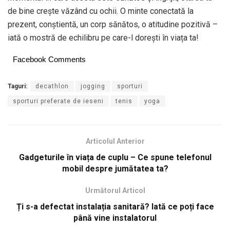
de bine crește văzând cu ochii. O minte conectată la
prezent, conștientă, un corp sănătos, o atitudine pozitivă –
iată o mostră de echilibru pe care-l dorești în viața ta!
Facebook Comments
Taguri:
decathlon
jogging
sporturi
sporturi preferate de ieseni
tenis
yoga
Articolul Anterior
Gadgeturile în viața de cuplu – Ce spune telefonul
mobil despre jumătatea ta?
Următorul Articol
Ți s-a defectat instalația sanitară? Iată ce poți face
până vine instalatorul