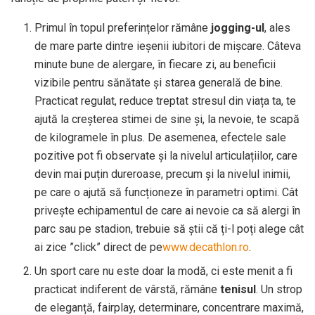
Primul în topul preferințelor rămâne
jogging-ul
, ales
de mare parte dintre ieșenii iubitori de mișcare. Câteva
minute bune de alergare, în fiecare zi, au beneficii
vizibile pentru sănătate și starea generală de bine.
Practicat regulat, reduce treptat stresul din viața ta, te
ajută la creșterea stimei de sine și, la nevoie, te scapă
de kilogramele în plus. De asemenea, efectele sale
pozitive pot fi observate și la nivelul articulațiilor, care
devin mai puțin dureroase, precum și la nivelul inimii,
pe care o ajută să funcționeze în parametri optimi. Cât
privește echipamentul de care ai nevoie ca să alergi în
parc sau pe stadion, trebuie să știi că ți-l poți alege cât
ai zice ”click” direct de pe
www.decathlon.ro
.
Un sport care nu este doar la modă, ci este menit a fi
practicat indiferent de vârstă, rămâne
tenisul
. Un strop
de eleganță, fairplay, determinare, concentrare maximă,