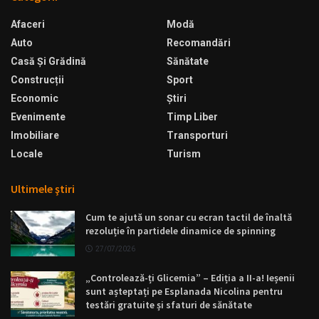
Afaceri
Modă
Auto
Recomandări
Casă Şi Grădină
Sănătate
Construcții
Sport
Economic
Ştiri
Evenimente
Timp Liber
Imobiliare
Transporturi
Locale
Turism
Ultimele ştiri
Cum te ajută un sonar cu ecran tactil de înaltă
rezoluție în partidele dinamice de spinning
27/07/2026
„Controlează-ți Glicemia” – Ediția a II-a! Ieșenii
sunt așteptați pe Esplanada Nicolina pentru
testări gratuite și sfaturi de sănătate